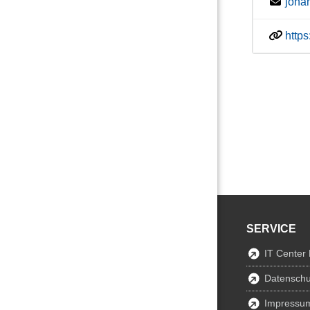
joha
http
SERVICE
IT Center
Datenschu
Impressu