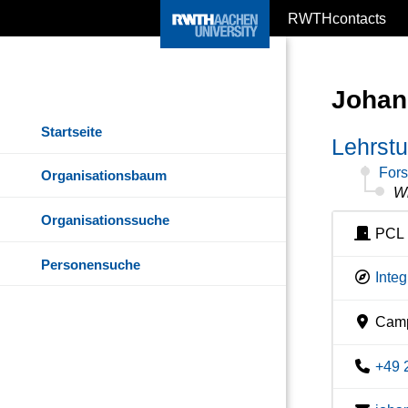
RWTHcontacts
Johan
Startseite
Lehrstu
Fors
Organisationsbaum
Wi
Organisationssuche
PCL 
Personensuche
Inte
Camp
+49 