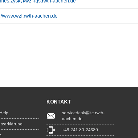
nnes.zysk@wzl-iqs.rwth-aachen.de
s://www.wzl.rwth-aachen.de
KONTAKT
 Help
servicedesk@itc.rwth-
aachen.de
tzerklärung
+49 241 80-24680
m