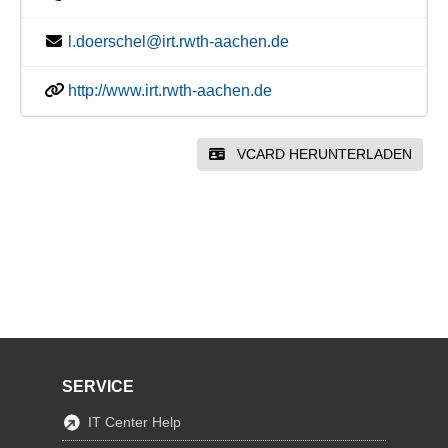
l.doerschel@irt.rwth-aachen.de
http://www.irt.rwth-aachen.de
VCARD HERUNTERLADEN
SERVICE
IT Center Help