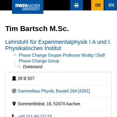
DE
EN
Tim Bartsch M.Sc.
Lehrstuhl für Experimentalphysik I A und I.
Physikalisches Institut
Phase Change Gruppe Professor Wuttig / Staff
Phase Change Group
Doktorand
28 B 507
Sammelbau Physik, Bauteil 28A [4281]
Sommerfeldstr. 16, 52074 Aachen
+49 241 80-27173