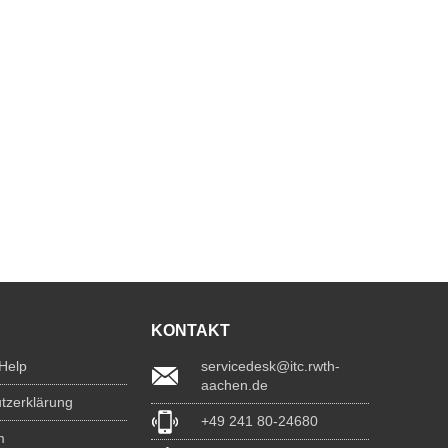
KONTAKT
 Help
servicedesk@itc.rwth-
aachen.de
tzerklärung
+49 241 80-24680
m