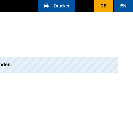
Drucken
DE
EN
nden.