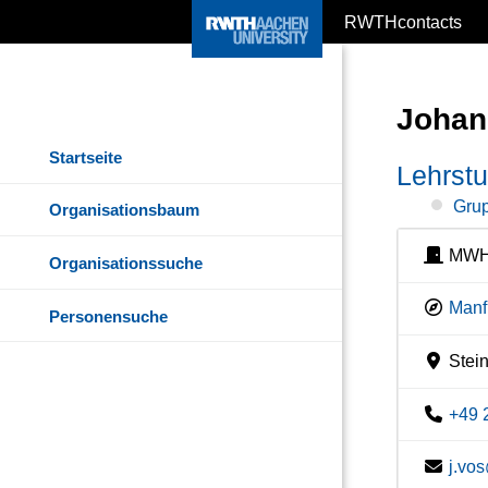
RWTHcontacts
Johan
Startseite
Lehrst
Grup
Organisationsbaum
MWH
Organisationssuche
Manf
Personensuche
Stein
+49 
j.vo