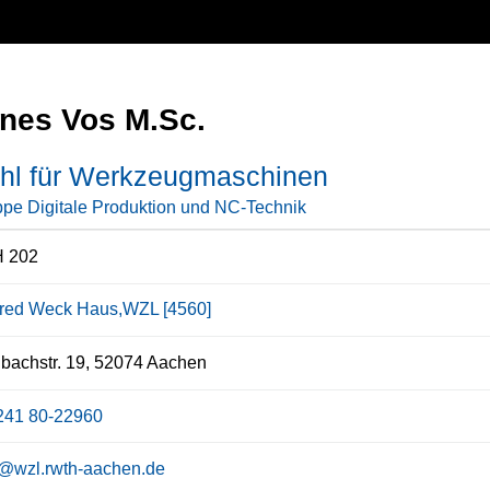
nes Vos M.Sc.
uhl für Werkzeugmaschinen
pe Digitale Produktion und NC-Technik
 202
red Weck Haus,WZL [4560]
bachstr. 19, 52074 Aachen
241 80-22960
s@wzl.rwth-aachen.de