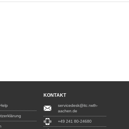
KONTAKT
 Help
servicedesk@itc.rwth-
aachen.de
tzerklärung
+49 241 80-24680
m