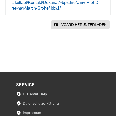
fakultaet/Kontakt/Dekanat/~bpsdne/Univ-Prof-Dr-
rer-nat-Martin-Grohe/lidx/1/
VCARD HERUNTERLADEN
SERVICE
IT Center Help
Datenschutzerklärung
Impressum