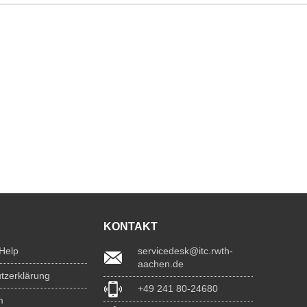
KONTAKT
 Help
servicedesk@itc.rwth-
aachen.de
tzerklärung
+49 241 80-24680
m