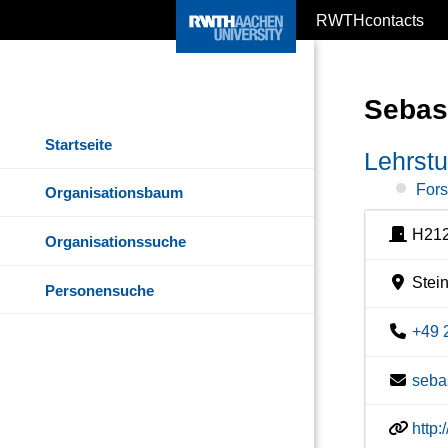
RWTHcontacts
Sebas
Startseite
Lehrstu
For
Organisationsbaum
H21
Organisationssuche
Stein
Personensuche
+49 
seba
http