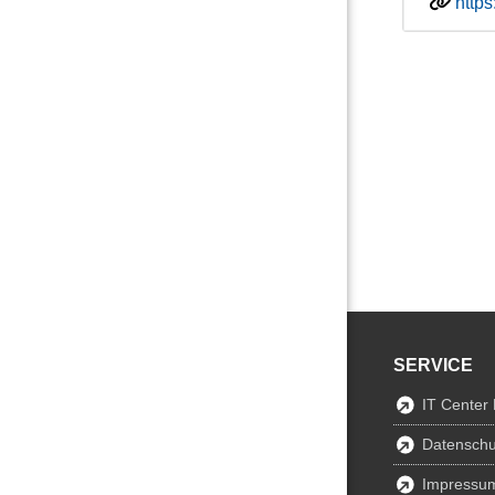
http
SERVICE
IT Center
Datenschu
Impressu