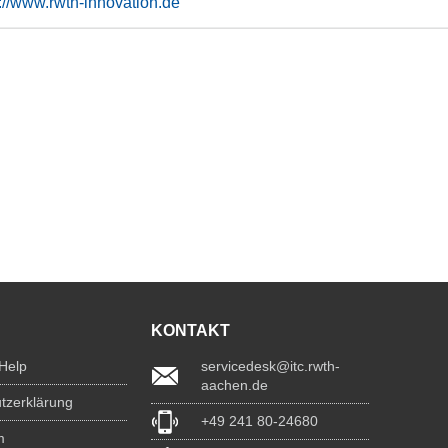
s://www.rwth-innovation.de
KONTAKT
 Help
servicedesk@itc.rwth-
aachen.de
tzerklärung
+49 241 80-24680
m