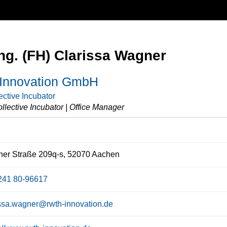
Ing. (FH) Clarissa Wagner
nnovation GmbH
ective Incubator
llective Incubator | Office Manager
her Straße 209q-s, 52070 Aachen
241 80-96617
issa.wagner@rwth-innovation.de