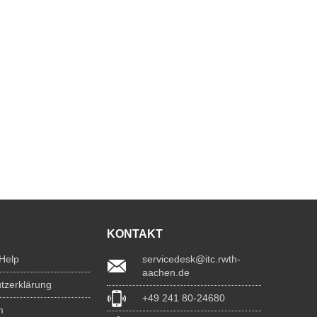
KONTAKT
 Help
servicedesk@itc.rwth-
aachen.de
tzerklärung
+49 241 80-24680
m