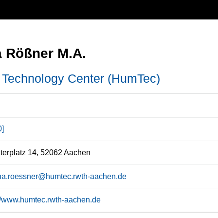
a Rößner M.A.
Technology Center (HumTec)
0]
erplatz 14, 52062 Aachen
na.roessner@humtec.rwth-aachen.de
://www.humtec.rwth-aachen.de