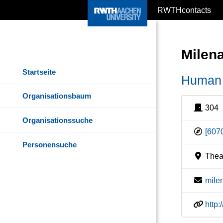
RWTHcontacts
Milen
Startseite
Human 
Organisationsbaum
304
Organisationssuche
[607
Personensuche
Theat
mile
http