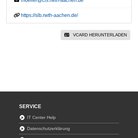
moeller@cls.rwth-aachen.de
https://slb.rwth-aachen.de/
VCARD HERUNTERLADEN
SERVICE
IT Center Help
Datenschutzerklärung