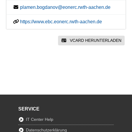
plamen.bogdanov@eonerc.rwth-aachen.de
https://www.ebc.eonerc.rwth-aachen.de
VCARD HERUNTERLADEN
SERVICE
IT Center Help
Datenschutzerklärung