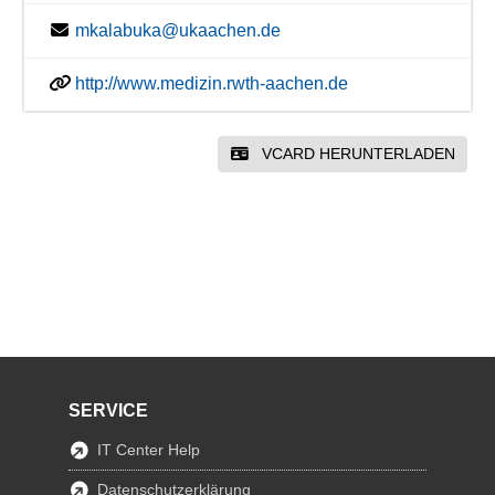
mkalabuka@ukaachen.de
http://www.medizin.rwth-aachen.de
VCARD HERUNTERLADEN
SERVICE
IT Center Help
Datenschutzerklärung