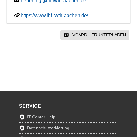
heberling@ihf.rwth-aachen.de
https://www.ihf.rwth-aachen.de/
VCARD HERUNTERLADEN
SERVICE
IT Center Help
Datenschutzerklärung