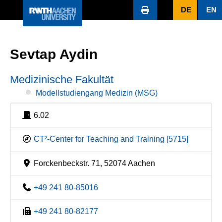
DE
EN
Sevtap Aydin
Medizinische Fakultät
Modellstudiengang Medizin (MSG)
6.02
CT²-Center for Teaching and Training [5715]
Forckenbeckstr. 71, 52074 Aachen
+49 241 80-85016
+49 241 80-82177