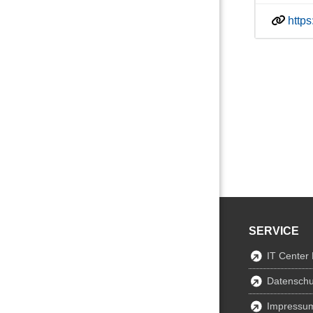
http
SERVICE
IT Center
Datenschu
Impressu