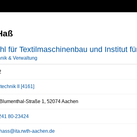
Haß
hl für Textilmaschinenbau und Institut für
nik & Verwaltung
2
ltechnik II [4161]
Blumenthal-Straße 1, 52074 Aachen
241 80-23424
a.hass@ita.rwth-aachen.de