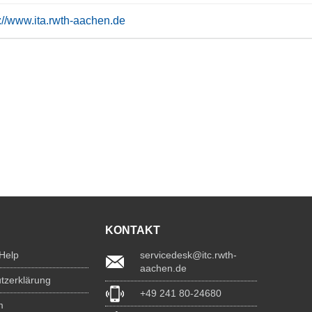
s://www.ita.rwth-aachen.de
KONTAKT
 Help
servicedesk@itc.rwth-
aachen.de
tzerklärung
+49 241 80-24680
m