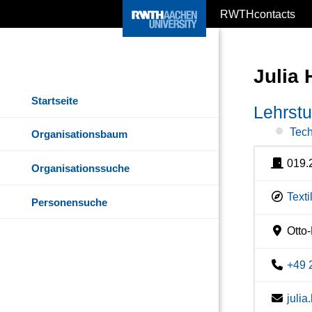
RWTHcontacts
Julia 
Startseite
Lehrstu
Tech
Organisationsbaum
019.
Organisationssuche
Texti
Personensuche
Otto-
+49 
juli