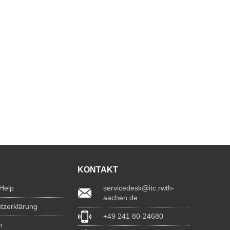
KONTAKT
 Help
servicedesk@itc.rwth-
aachen.de
tzerklärung
+49 241 80-24680
m