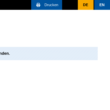
Drucken
DE
EN
nden.