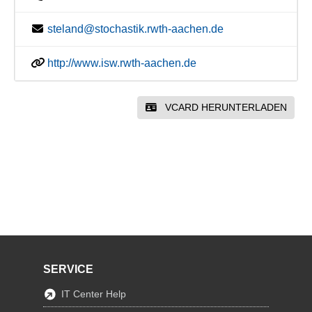
steland@stochastik.rwth-aachen.de
http://www.isw.rwth-aachen.de
VCARD HERUNTERLADEN
SERVICE
IT Center Help