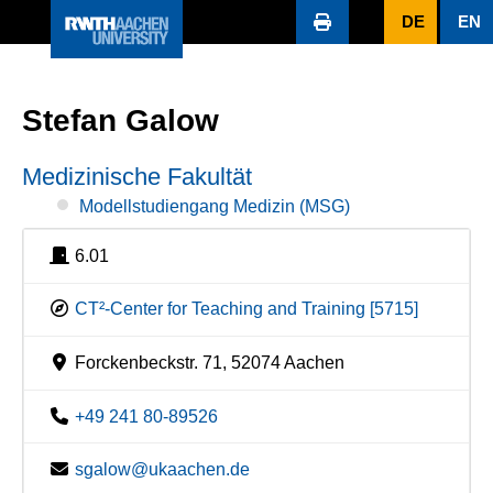
DE
EN
Stefan Galow
Medizinische Fakultät
Modellstudiengang Medizin (MSG)
6.01
CT²-Center for Teaching and Training [5715]
Forckenbeckstr. 71, 52074 Aachen
+49 241 80-89526
sgalow@ukaachen.de