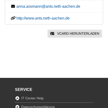
anna.assmann@ants.rwth-aachen.de
http://www.ants.rwth-aachen.de
VCARD HERUNTERLADEN
SERVICE
IT Center Help
Datenschutzerklärung