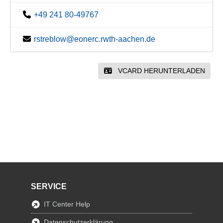
+49 241 80-49767
rstreblow@eonerc.rwth-aachen.de
VCARD HERUNTERLADEN
SERVICE
IT Center Help
Datenschutzerklärung