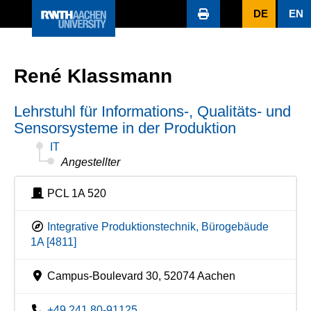
DE
EN
René Klassmann
Lehrstuhl für Informations-, Qualitäts- und
Sensorsysteme in der Produktion
IT
Angestellter
PCL 1A 520
Integrative Produktionstechnik, Bürogebäude
1A [4811]
Campus-Boulevard 30, 52074 Aachen
+49 241 80-91125