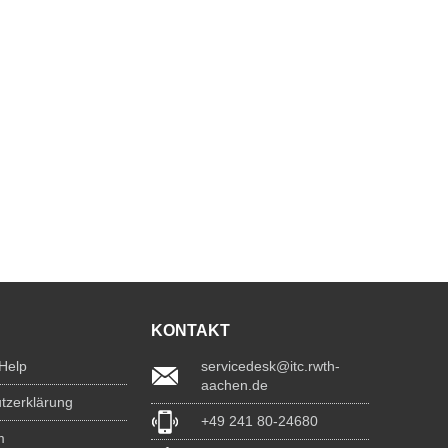
KONTAKT
 Help
servicedesk@itc.rwth-
aachen.de
tzerklärung
+49 241 80-24680
m