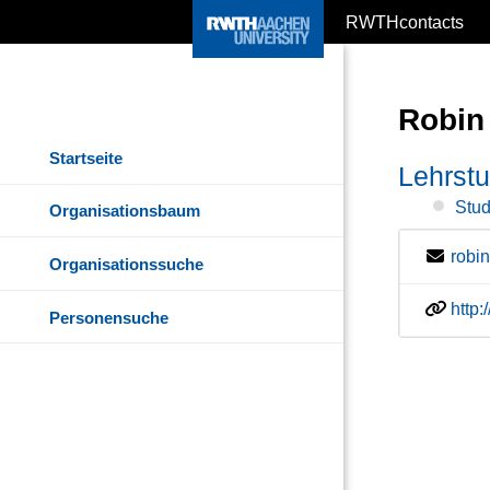
RWTHcontacts
Robin
Startseite
Lehrstu
Stud
Organisationsbaum
robi
Organisationssuche
http
Personensuche