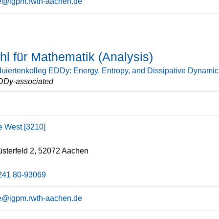
e@igpm.rwth-aachen.de
hl für Mathematik (Analysis)
uiertenkolleg EDDy: Energy, Entropy, and Dissipative Dynamic
DDy-associated
ce West [3210]
sterfeld 2, 52072 Aachen
241 80-93069
e@igpm.rwth-aachen.de