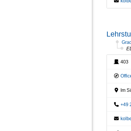
kolb
Lehrstu
Grad
E
403
Offi
Im Sü
+49 
kolb