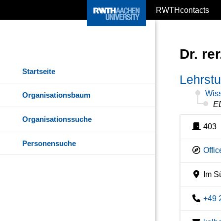
RWTHcontacts
Dr. re
Startseite
Lehrstu
Wiss
Organisationsbaum
E
Organisationssuche
403
Personensuche
Offi
Im Sü
+49 