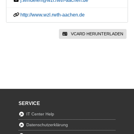
j.windelen@wzl.rwth-aachen.de
http://www.wzl.rwth-aachen.de
VCARD HERUNTERLADEN
SERVICE
IT Center Help
Datenschutzerklärung