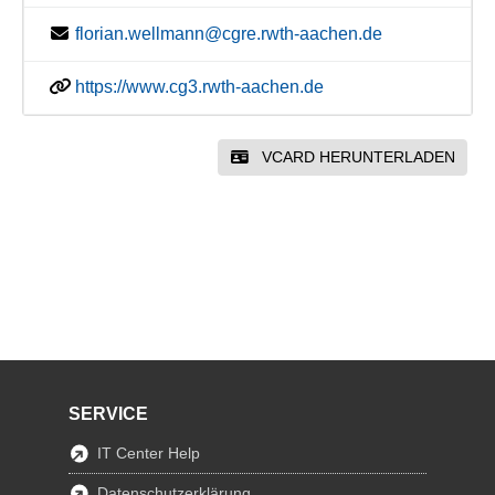
florian.wellmann@cgre.rwth-aachen.de
https://www.cg3.rwth-aachen.de
VCARD HERUNTERLADEN
SERVICE
IT Center Help
Datenschutzerklärung