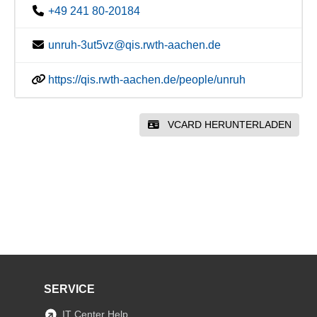
+49 241 80-20184
unruh-3ut5vz@qis.rwth-aachen.de
https://qis.rwth-aachen.de/people/unruh
VCARD HERUNTERLADEN
SERVICE
IT Center Help