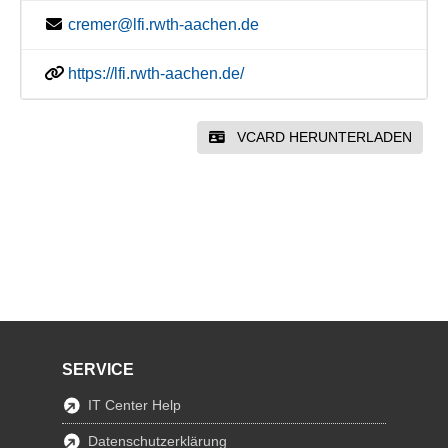
cremer@lfi.rwth-aachen.de
https://lfi.rwth-aachen.de/
VCARD HERUNTERLADEN
SERVICE
IT Center Help
Datenschutzerklärung