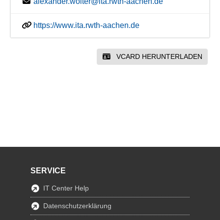
alexander.wolter@ita.rwth-aachen.de
https://www.ita.rwth-aachen.de
VCARD HERUNTERLADEN
SERVICE
IT Center Help
Datenschutzerklärung