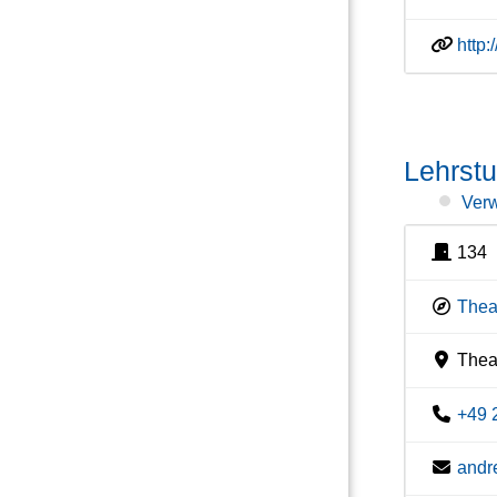
http:
Lehrstu
Verw
134
Thea
Theat
+49 
andr