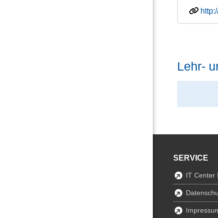
http:
Lehr- u
SERVICE
IT Center
Datenschu
Impressu