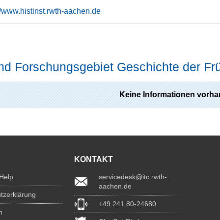
//www.histinst.rwth-aachen.de
nd Forschungsgebiet Geschichte der Fr
Keine Informationen vorha
KONTAKT
 Help
servicedesk@itc.rwth-
aachen.de
tzerklärung
+49 241 80-24680
m