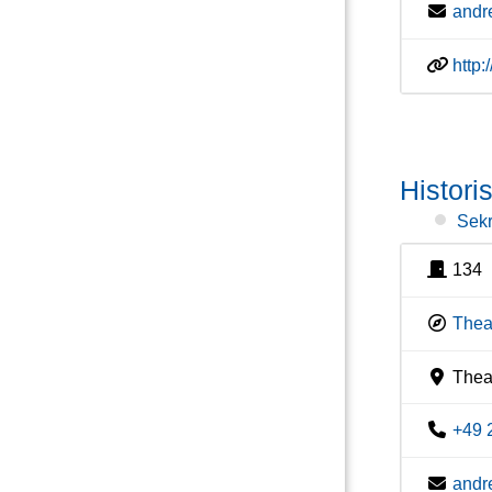
andr
http
Histori
Sekr
134
Thea
Theat
+49 
andr