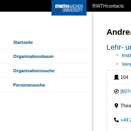
RWTHcontacts
Andre
Startseite
Lehr- u
Inst
Organisationsbaum
Verw
Organisationssuche
104
Personensuche
[607
Theat
+49 