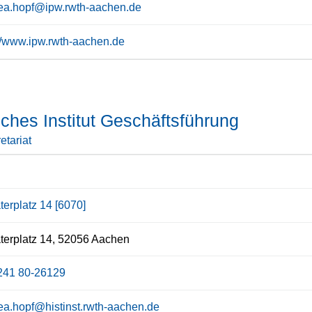
ea.hopf@ipw.rwth-aachen.de
://www.ipw.rwth-aachen.de
sches Institut Geschäftsführung
etariat
terplatz 14 [6070]
erplatz 14, 52056 Aachen
241 80-26129
ea.hopf@histinst.rwth-aachen.de