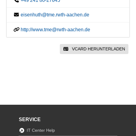
+49 241 80-27645
eisenhuth@tme.rwth-aachen.de
http://www.tme@rwth-aachen.de
VCARD HERUNTERLADEN
SERVICE
IT Center Help