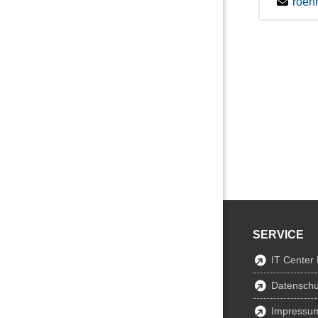
roeh
SERVICE
IT Center
Datenschu
Impressu