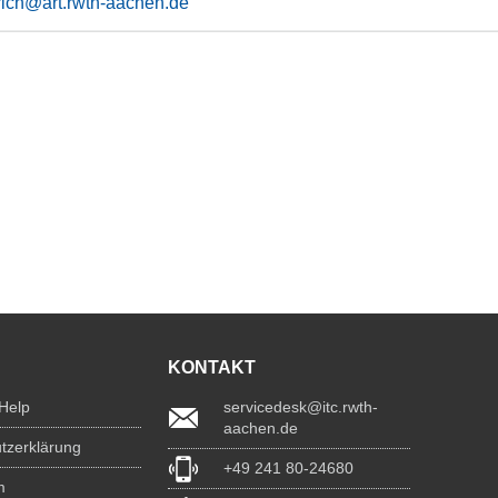
rich@art.rwth-aachen.de
KONTAKT
 Help
servicedesk@itc.rwth-
aachen.de
tzerklärung
+49 241 80-24680
m