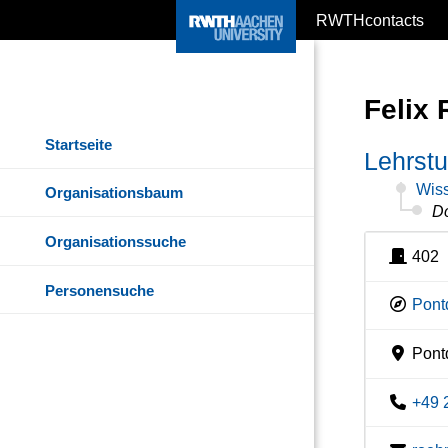
RWTHcontacts
Felix 
Startseite
Lehrstu
Wiss
Organisationsbaum
D
Organisationssuche
402
Personensuche
Pont
Pontd
+49 