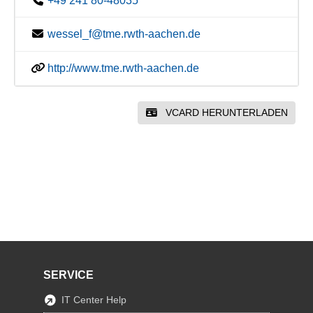
+49 241 80-48035
wessel_f@tme.rwth-aachen.de
http://www.tme.rwth-aachen.de
VCARD HERUNTERLADEN
SERVICE
IT Center Help