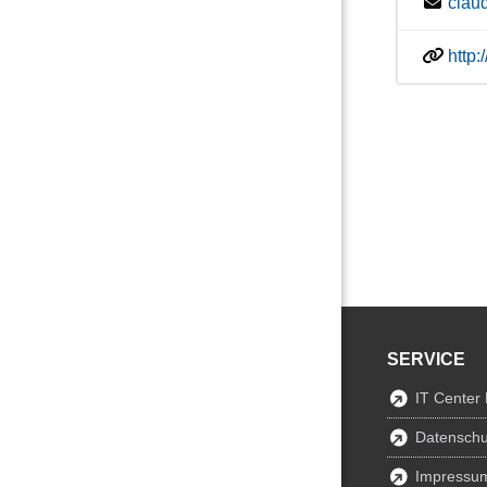
clau
http
SERVICE
IT Center
Datenschu
Impressu