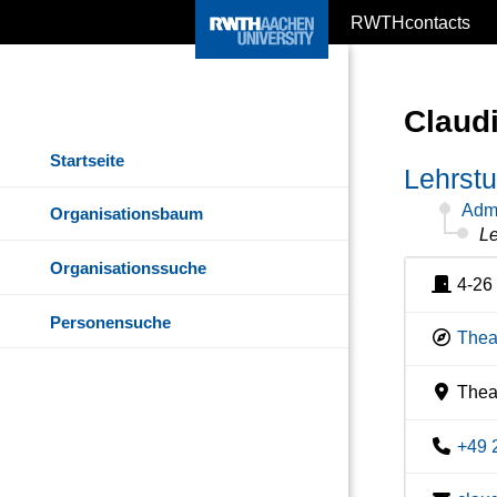
RWTHcontacts
Claud
Startseite
Lehrstu
Admi
Organisationsbaum
Le
Organisationssuche
4-26
Personensuche
Theat
Theat
+49 