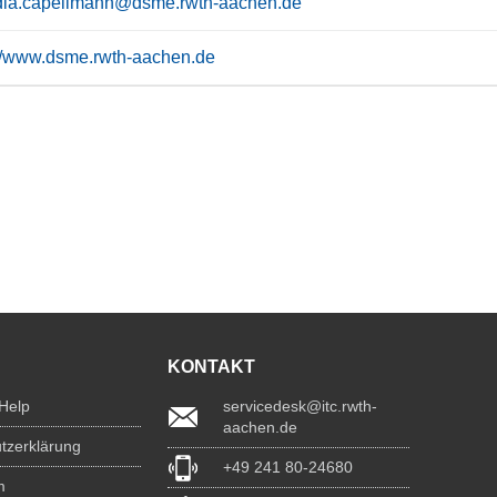
dia.capellmann@dsme.rwth-aachen.de
://www.dsme.rwth-aachen.de
KONTAKT
 Help
servicedesk@itc.rwth-
aachen.de
tzerklärung
+49 241 80-24680
m