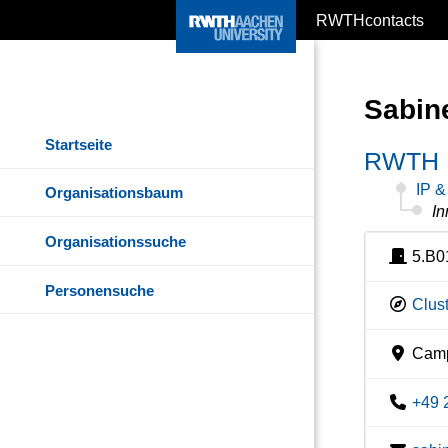
RWTHcontacts
Sabin
Startseite
RWTH I
IP &
Organisationsbaum
In
Organisationssuche
5.B0
Personensuche
Clust
Camp
+49 