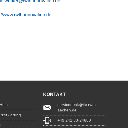
ne.werker@rwth-innovation.de
s://www.rwth-innovation.de
KONTAKT
 Help
servicedesk@itc.rwth-
aachen.de
tzerklärung
+49 241 80-24680
m