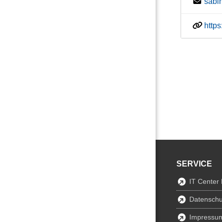
sabi
http
SERVICE
IT Center
Datenschu
Impressu