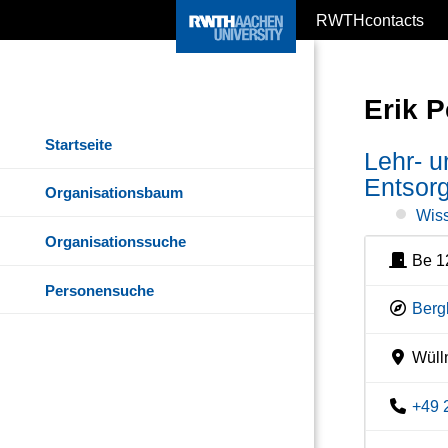
RWTHcontacts
Erik P
Startseite
Lehr- 
Entsorg
Organisationsbaum
Wiss
Organisationssuche
Be 1
Personensuche
Berg
Wülln
+49 