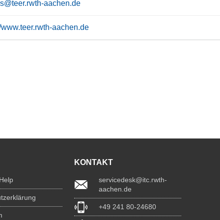
rs@teer.rwth-aachen.de
://www.teer.rwth-aachen.de
KONTAKT
 Help
servicedesk@itc.rwth-
aachen.de
tzerklärung
+49 241 80-24680
m