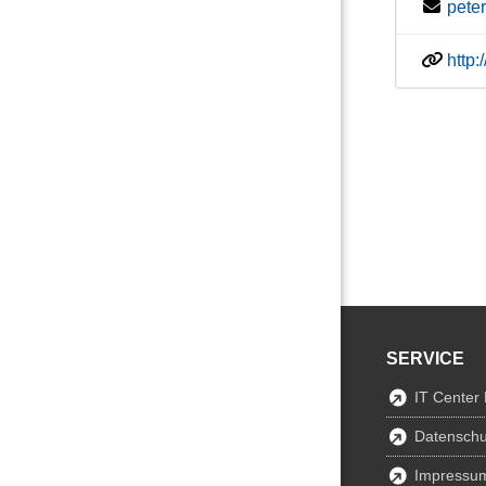
pete
http
SERVICE
IT Center
Datenschu
Impressu