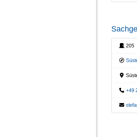
Sachgeb
205
Süste
Süste
+49 
stef