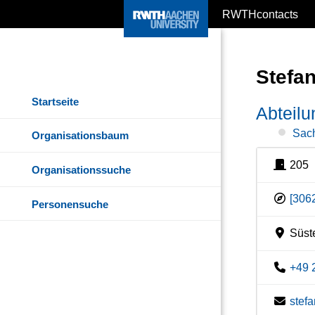
RWTHcontacts
Stefa
Startseite
Abteil
Sach
Organisationsbaum
205
Organisationssuche
[306
Personensuche
Süste
+49 
stef