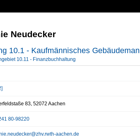
nie Neudecker
ung 10.1 - Kaufmännisches Gebäudema
gebiet 10.11 - Finanzbuchhaltung
2]
rfeldstaße 83, 52072 Aachen
241 80-98220
anie.neudecker@zhv.rwth-aachen.de