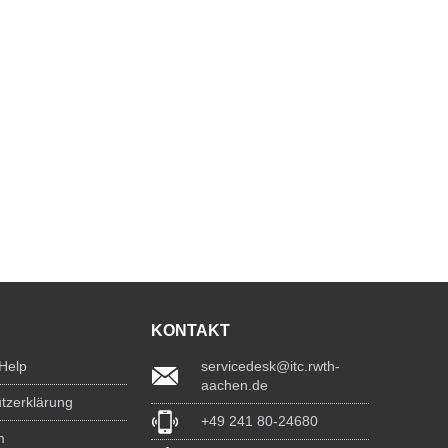
KONTAKT
 Help
servicedesk@itc.rwth-
aachen.de
tzerklärung
+49 241 80-24680
m