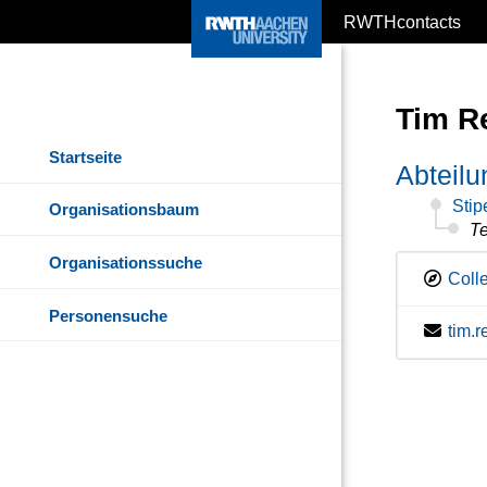
RWTHcontacts
Tim R
Startseite
Abteilu
Stip
Organisationsbaum
Te
Organisationssuche
Colle
Personensuche
tim.