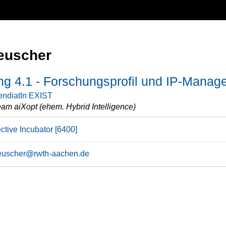
euscher
ng 4.1 - Forschungsprofil und IP-Mana
endiatIn EXIST
am aiXopt (ehem. Hybrid Intelligence)
ctive Incubator [6400]
reuscher@rwth-aachen.de