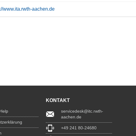
s://www.ita.rwth-aachen.de
KONTAKT
 Help
servicedesk@itc.rwth-
aachen.de
tzerklärung
+49 241 80-24680
m