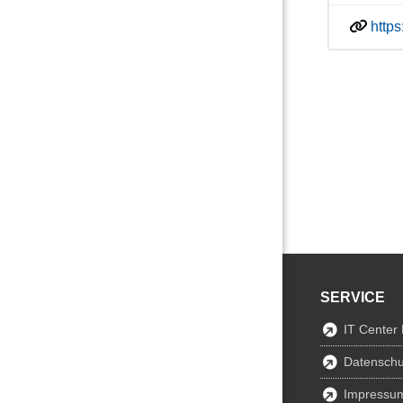
http
SERVICE
IT Center
Datenschu
Impressu