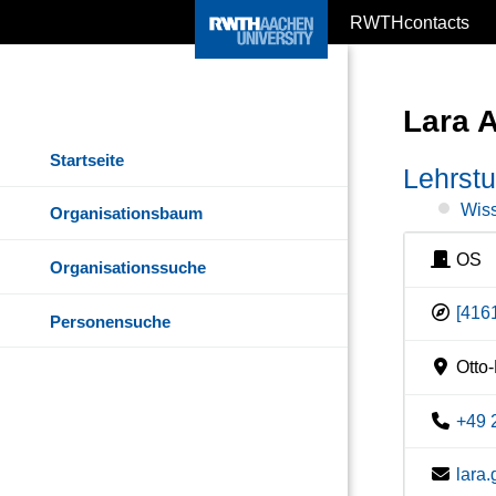
RWTHcontacts
Lara 
Startseite
Lehrstu
Wiss
Organisationsbaum
OS
Organisationssuche
[416
Personensuche
Otto-
+49 
lara