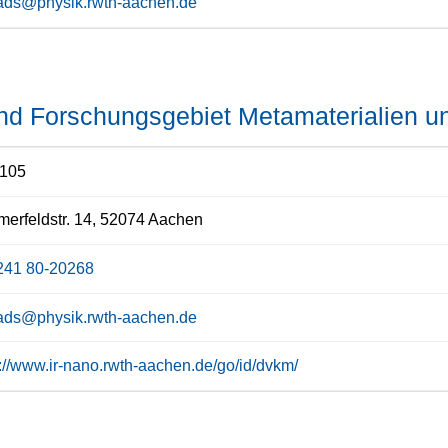
ads@physik.rwth-aachen.de
und Forschungsgebiet Metamaterialien u
 105
rfeldstr. 14, 52074 Aachen
241 80-20268
ads@physik.rwth-aachen.de
s://www.ir-nano.rwth-aachen.de/go/id/dvkm/