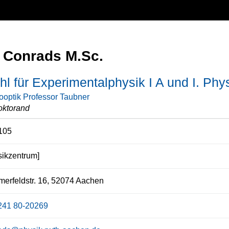
 Conrads M.Sc.
hl für Experimentalphysik I A und I. Phys
optik Professor Taubner
oktorand
105
ikzentrum]
rfeldstr. 16, 52074 Aachen
241 80-20269