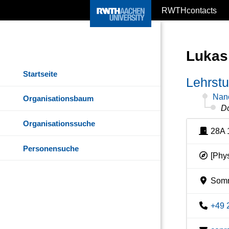
RWTHcontacts
Lukas
Startseite
Lehrstu
Nano
Organisationsbaum
D
Organisationssuche
28A 
Personensuche
[Phys
Somme
+49 