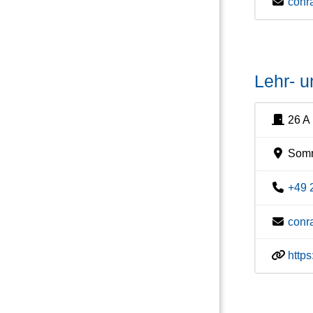
conr
Lehr- 
26 A
Somme
+49 
conr
http