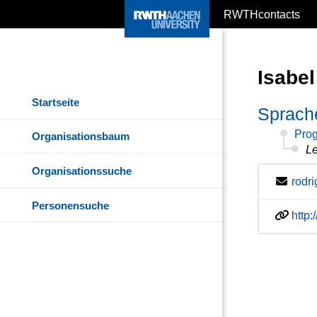
RWTHcontacts
Isabe
Startseite
Sprach
Pro
Organisationsbaum
Le
Organisationssuche
rodr
Personensuche
http