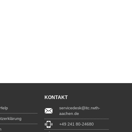
KONTAKT
 Help
servicedesk@itc.rwth-
aachen.de
tzerklärung
+49 241 80-24680
m