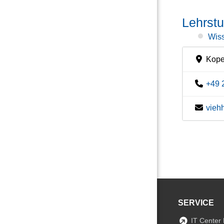
Lehrstu
Wiss
Koper
+49 
vieh
SERVICE
IT Center