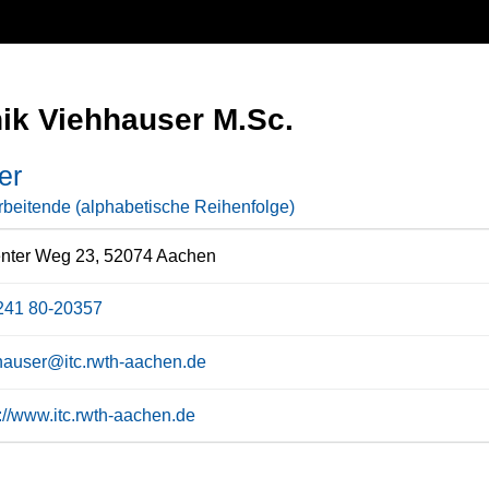
ik Viehhauser M.Sc.
er
rbeitende (alphabetische Reihenfolge)
enter Weg 23, 52074 Aachen
241 80-20357
hauser@itc.rwth-aachen.de
s://www.itc.rwth-aachen.de