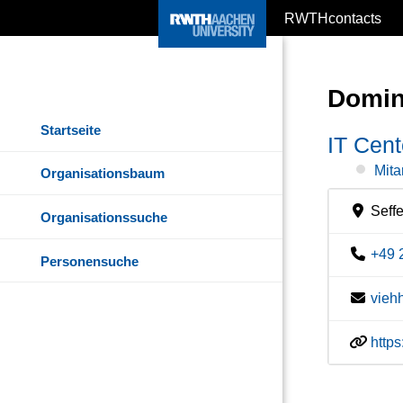
RWTHcontacts
Domin
Startseite
IT Cent
Mita
Organisationsbaum
Seff
Organisationssuche
+49 
Personensuche
vieh
http