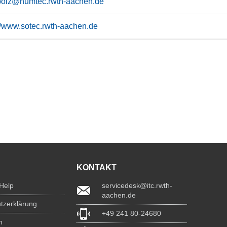
a.bolz@humtec.rwth-aachen.de
://www.sotec.rwth-aachen.de
KONTAKT
 Help
servicedesk@itc.rwth-
aachen.de
tzerklärung
+49 241 80-24680
m