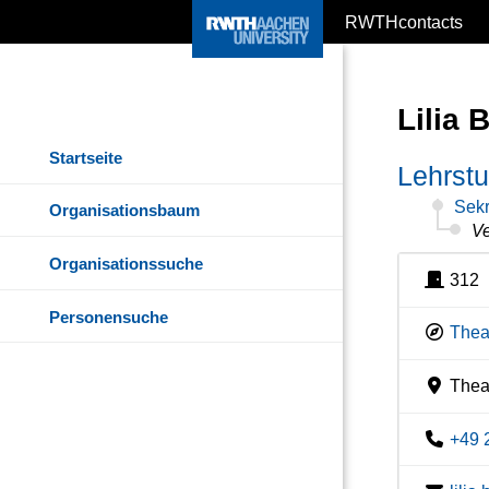
RWTHcontacts
Lilia 
Startseite
Lehrstu
Sekr
Organisationsbaum
Ve
Organisationssuche
312
Personensuche
Thea
Theat
+49 