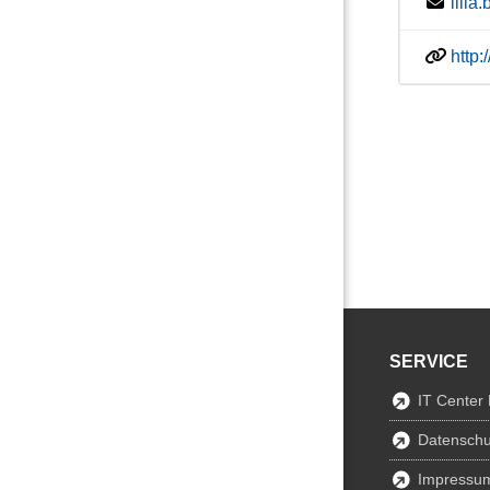
lili
http
SERVICE
IT Center
Datenschu
Impressu