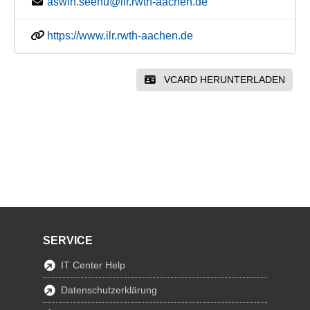
aswin.seenu@ilr.rwth-aachen.de
https://www.ilr.rwth-aachen.de
VCARD HERUNTERLADEN
SERVICE
IT Center Help
Datenschutzerklärung