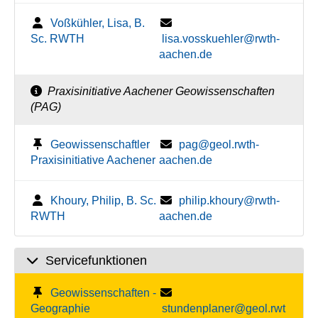
Voßkühler, Lisa, B.
Sc. RWTH
lisa.vosskuehler@rwth-
aachen.de
Praxisinitiative Aachener Geowissenschaften
(PAG)
Geowissenschaftler
pag@geol.rwth-
Praxisinitiative Aachener
aachen.de
Khoury, Philip, B. Sc.
philip.khoury@rwth-
RWTH
aachen.de
Servicefunktionen
Geowissenschaften -
Geographie
stundenplaner@geol.rwt