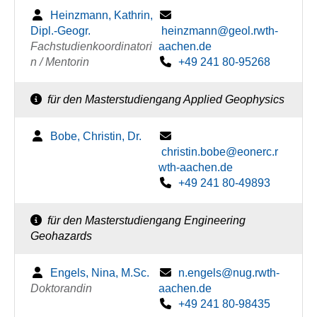
Heinzmann, Kathrin,
Dipl.-Geogr.
heinzmann@geol.rwth-
Fachstudienkoordinatori
aachen.de
n / Mentorin
+49 241 80-95268
für den Masterstudiengang Applied Geophysics
Bobe, Christin, Dr.
christin.bobe@eonerc.r
wth-aachen.de
+49 241 80-49893
für den Masterstudiengang Engineering
Geohazards
Engels, Nina, M.Sc.
n.engels@nug.rwth-
Doktorandin
aachen.de
+49 241 80-98435