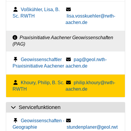
Voßkühler, Lisa, B.
Sc. RWTH
lisa.vosskuehler@rwth-
aachen.de
Praxisinitiative Aachener Geowissenschaften
(PAG)
Geowissenschaftler
pag@geol.rwth-
Praxisinitiative Aachener
aachen.de
Khoury, Philip, B. Sc.
philip.khoury@rwth-
RWTH
aachen.de
Servicefunktionen
Geowissenschaften -
Geographie
stundenplaner@geol.rwt