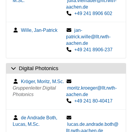
M.Sc.
julia.vielhauer@llt.rwth-
aachen.de
+49 241 8906 602
Wille, Jan-Patrick
jan-
patrick.wille@llt.rwth-
aachen.de
+49 241 8906-237
Digital Photonics
Kröger, Moritz, M.Sc.
Gruppenleiter Digital
moritz.kroeger@llt.rwth-
Photonics
aachen.de
+49 241 80-40417
de Andrade Both,
Lucas, M.Sc.
lucas.de.andrade.both@
llt.rwth-aachen.de