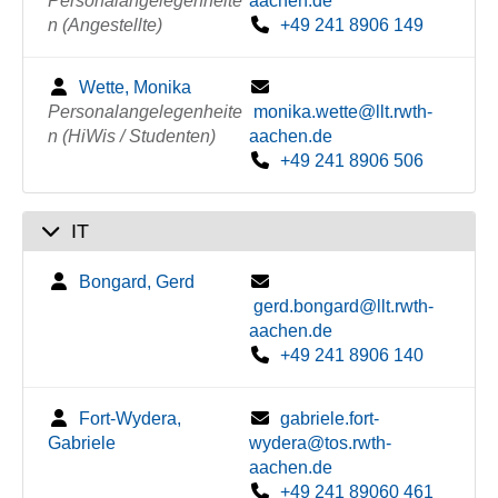
Personalangelegenheite
aachen.de
n (Angestellte)
+49 241 8906 149
Wette, Monika
Personalangelegenheite
monika.wette@llt.rwth-
n (HiWis / Studenten)
aachen.de
+49 241 8906 506
IT
Bongard, Gerd
gerd.bongard@llt.rwth-
aachen.de
+49 241 8906 140
Fort-Wydera,
gabriele.fort-
Gabriele
wydera@tos.rwth-
aachen.de
+49 241 89060 461