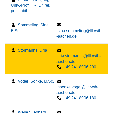
Univ.-Prof. i. R. Dr. rer.
pol. habil.
Sommeling, Sina,
B.Sc.
sina.sommeling@llt.rwth
-aachen.de
Stormanns, Liria
liria.stormanns@llt.rwth-
aachen.de
+49 241 8906 290
Vogel, Sönke, M.Sc.
soenke.vogel@llt.rwth-
aachen.de
+49 241 8906 180
Weiler, Leonard