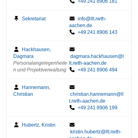
+49 241 8906 181
Sekretariat
info@llt.rwth-
aachen.de
+49 241 8906 143
Hackhausen,
Dagmara
dagmara.hackhausen@l
Personalangelegenheite
lt.rwth-aachen.de
n und Projektverwaltung
+49 241 8906 494
Hannemann,
Christian
christian.hannemann@ll
t.rwth-aachen.de
+49 241 8906 199
Hubertz, Kristin
kristin.hubertz@llt.rwth-