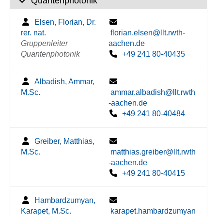
Quantenphotonik
Elsen, Florian, Dr.
rer. nat.
florian.elsen@llt.rwth-
Gruppenleiter
aachen.de
Quantenphotonik
+49 241 80-40435
Albadish, Ammar,
M.Sc.
ammar.albadish@llt.rwth
-aachen.de
+49 241 80-40484
Greiber, Matthias,
M.Sc.
matthias.greiber@llt.rwth
-aachen.de
+49 241 80-40415
Hambardzumyan,
Karapet, M.Sc.
karapet.hambardzumyan