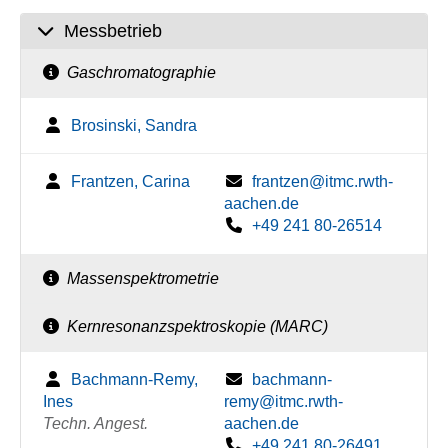
Messbetrieb
Gaschromatographie
Brosinski, Sandra
Frantzen, Carina
frantzen@itmc.rwth-
aachen.de
+49 241 80-26514
Massenspektrometrie
Kernresonanzspektroskopie (MARC)
Bachmann-Remy,
bachmann-
Ines
remy@itmc.rwth-
Techn. Angest.
aachen.de
+49 241 80-26491