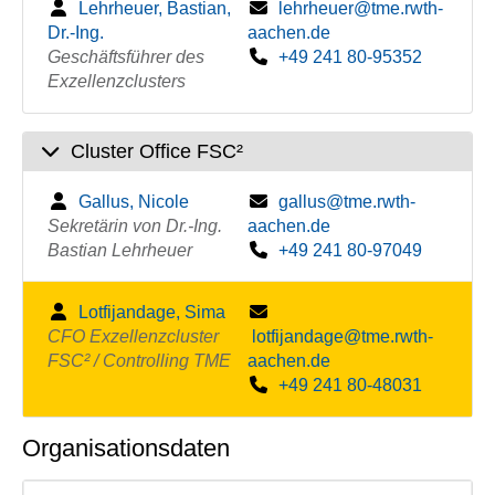
Lehrheuer, Bastian,
lehrheuer@tme.rwth-
Dr.-Ing.
aachen.de
Geschäftsführer des
+49 241 80-95352
Exzellenzclusters
Cluster Office FSC²
Gallus, Nicole
gallus@tme.rwth-
Sekretärin von Dr.-Ing.
aachen.de
Bastian Lehrheuer
+49 241 80-97049
Lotfijandage, Sima
CFO Exzellenzcluster
lotfijandage@tme.rwth-
FSC² / Controlling TME
aachen.de
+49 241 80-48031
Organisationsdaten