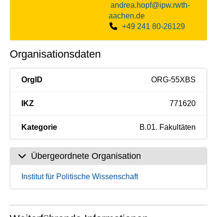
andrea.hopf@ipw.rwth-
aachen.de
+49 241 80-26129
Organisationsdaten
OrgID
ORG-55XBS
IKZ
771620
Kategorie
B.01. Fakultäten
Übergeordnete Organisation
Institut für Politische Wissenschaft