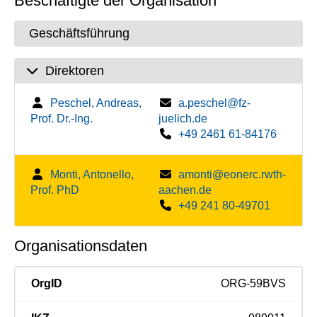
Beschäftigte der Organisation
Geschäftsführung
Direktoren
Peschel, Andreas,
a.peschel@fz-
Prof. Dr.-Ing.
juelich.de
+49 2461 61-84176
Monti, Antonello,
amonti@eonerc.rwth-
Prof. PhD
aachen.de
+49 241 80-49701
Organisationsdaten
OrgID
ORG-59BVS